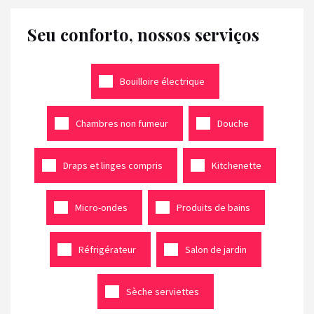
Seu conforto, nossos serviços
Bouilloire électrique
Chambres non fumeur
Douche
Draps et linges compris
Kitchenette
Micro-ondes
Produits de bains
Réfrigérateur
Salon de jardin
Sèche serviettes