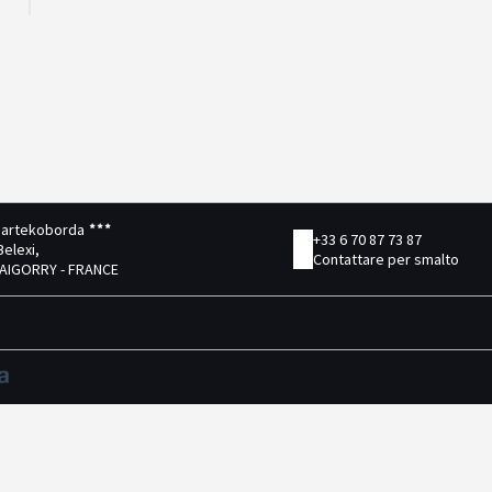
iartekoborda
+33 6 70 87 73 87
elexi,
Contattare per smalto
BAIGORRY - FRANCE