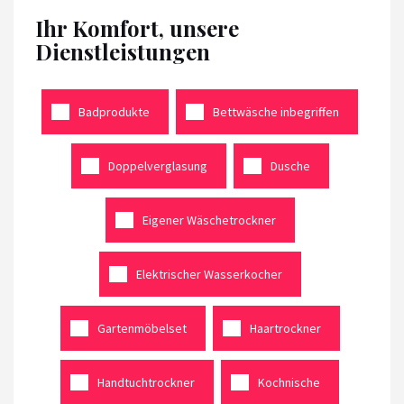
Ihr Komfort, unsere
Dienstleistungen
Badprodukte
Bettwäsche inbegriffen
Doppelverglasung
Dusche
Eigener Wäschetrockner
Elektrischer Wasserkocher
Gartenmöbelset
Haartrockner
Handtuchtrockner
Kochnische