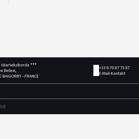
 Idiartekoborda
+33 6 70 87 73 87
e Belexi,
E-Mail-Kontakt
DE BAIGORRY - FRANCE